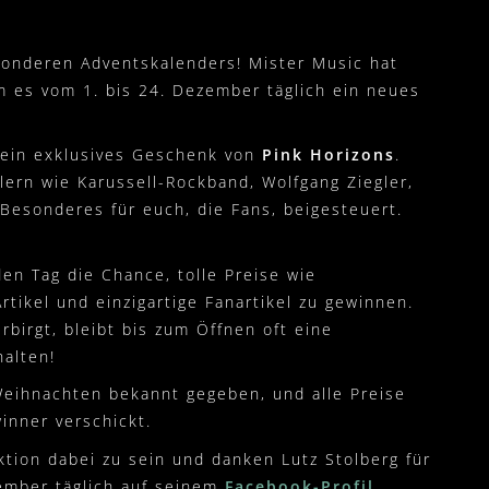
esonderen Adventskalenders! Mister Music hat
em es vom 1. bis 24. Dezember täglich ein neues
h ein exklusives Geschenk von
Pink Horizons
.
ern wie Karussell-Rockband, Wolfgang Ziegler,
Besonderes für euch, die Fans, beigesteuert.
den Tag die Chance, tolle Preise wie
rtikel und einzigartige Fanartikel zu gewinnen.
birgt, bleibt bis zum Öffnen oft eine
halten!
Weihnachten bekannt gegeben, und alle Preise
inner verschickt.
ktion dabei zu sein und danken Lutz Stolberg für
ember täglich auf seinem
Facebook-Profil