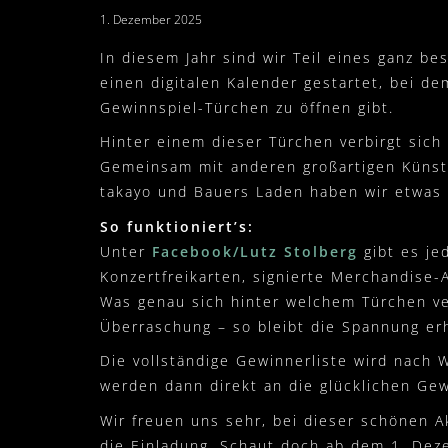
1. Dezember 2025
In diesem Jahr sind wir Teil eines ganz b
einen digitalen Kalender gestartet, bei d
Gewinnspiel-Türchen zu öffnen gibt.
Hinter einem dieser Türchen verbirgt sic
Gemeinsam mit anderen großartigen Künstl
takayo und Bauers Laden haben wir etwas 
So funktioniert’s:
Unter
Facebook/Lutz Stolberg
gibt es je
Konzertfreikarten, signierte Merchandise-A
Was genau sich hinter welchem Türchen ver
Überraschung – so bleibt die Spannung er
Die vollständige Gewinnerliste wird nach 
werden dann direkt an die glücklichen Gew
Wir freuen uns sehr, bei dieser schönen A
die Einladung. Schaut doch ab dem 1. Dez