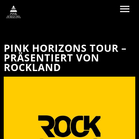
HOME
PINK HORIZONS TOUR –
BAND
PRÄSENTIERT VON
MEDIA
ROCKLAND
GALLERY
TOUR
VIDEO
VERGANGENE KONZERTE
NEWS
INFO
KONTAKT
SHOP