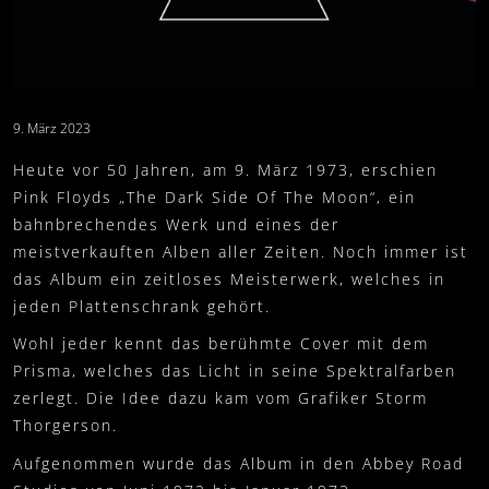
VERANSTALTER
FANARTIKEL
0
SETLIST
WARENKORB
PRESSKIT
MEIN KONTO
9. März 2023
IMPRESSUM
Heute vor 50 Jahren, am 9. März 1973, erschien
WIDERRUFSBELEHRUNG
Pink Floyds „The Dark Side Of The Moon“, ein
DATENSCHUTZ
VERSAND- UND ZAHLUNG
bahnbrechendes Werk und eines der
meistverkauften Alben aller Zeiten. Noch immer ist
das Album ein zeitloses Meisterwerk, welches in
jeden Plattenschrank gehört.
Wohl jeder kennt das berühmte Cover mit dem
Prisma, welches das Licht in seine Spektralfarben
zerlegt. Die Idee dazu kam vom Grafiker Storm
Thorgerson.
Aufgenommen wurde das Album in den Abbey Road