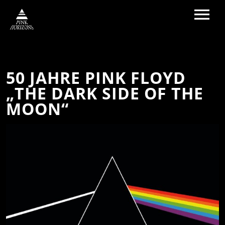
HOME
50 JAHRE PINK FLOYD
BAND
„THE DARK SIDE OF THE
MEDIA
MOON“
GALLERY
TOUR
VIDEO
VERGANGENE KONZERTE
NEWS
INFO
KONTAKT
SHOP