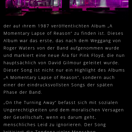
VERANSTALTER
FANARTIKEL
0
SETLIST
„On the Turning Away“ ist ein Song von Pink Floyd,
WARENKORB
der auf ihrem 1987 veröffentlichten Album „A
PRESSKIT
Momentary Lapse of Reason“ zu finden ist. Dieses
MEIN KONTO
Album war das erste, das nach dem Weggang von
IMPRESSUM
WIDERRUFSBELEHRUNG
Roger Waters von der Band aufgenommen wurde
und markiert eine neue Ära für Pink Floyd, die nun
DATENSCHUTZ
VERSAND- UND ZAHLUNG
hauptsächlich von David Gilmour geleitet wurde.
Dieser Song ist nicht nur ein Highlight des Albums
„A Momentary Lapse of Reason“, sondern auch
einer der eindrucksvollsten Songs der späten
Phase der Band.
„On the Turning Away“ befasst sich mit sozialen
Ungerechtigkeiten und dem moralischen Versagen
der Gesellschaft, wenn es darum geht,
menschliches Leid zu ignorieren. Der Song
kritisiert die Tendenz vieler Menschen,