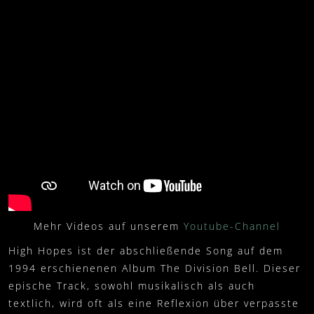
VERANSTALTER
FANARTIKEL
0
SETLIST
WARENKORB
PRESSKIT
MEIN KONTO
IMPRESSUM
WIDERRUFSBELEHRUNG
DATENSCHUTZ
VERSAND- UND ZAHLUNG
Mehr Videos auf unserem
Youtube-Channel
High Hopes ist der abschließende Song auf dem
1994 erschienenen Album The Division Bell. Dieser
epische Track, sowohl musikalisch als auch
textlich, wird oft als eine Reflexion über verpasste