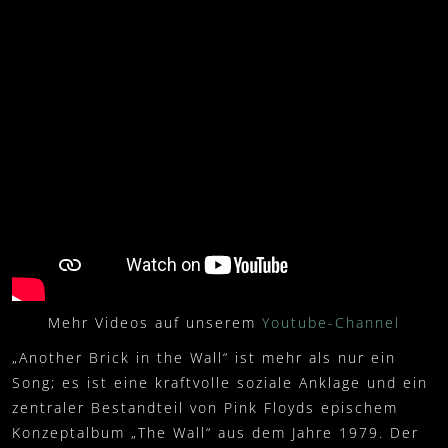
VERANSTALTER
FANARTIKEL
0
SETLIST
WARENKORB
PRESSKIT
MEIN KONTO
IMPRESSUM
WIDERRUFSBELEHRUNG
DATENSCHUTZ
VERSAND- UND ZAHLUNG
Mehr Videos auf unserem
Youtube-Channel
„Another Brick in the Wall“ ist mehr als nur ein
Song; es ist eine kraftvolle soziale Anklage und ein
zentraler Bestandteil von Pink Floyds epischem
Konzeptalbum „The Wall“ aus dem Jahre 1979. Der