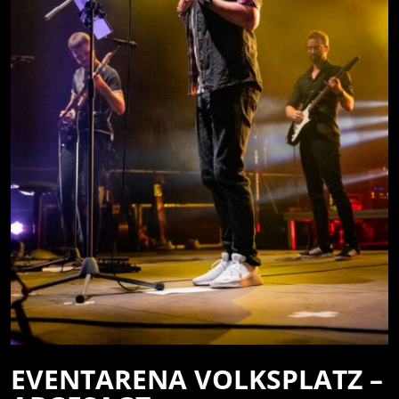
VERANSTALTER
FANARTIKEL
0
SETLIST
WARENKORB
PRESSKIT
MEIN KONTO
IMPRESSUM
WIDERRUFSBELEHRUNG
DATENSCHUTZ
VERSAND- UND ZAHLUNG
EVENTARENA VOLKSPLATZ –